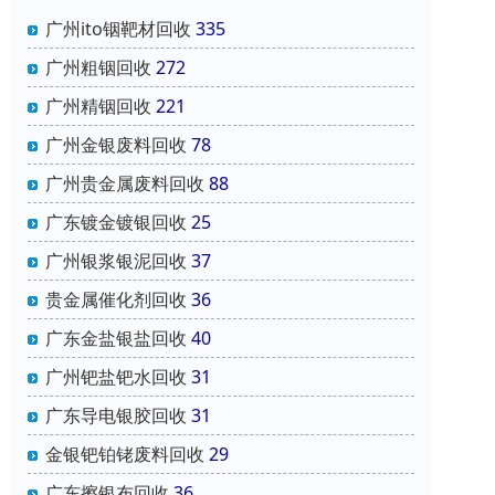
广州ito铟靶材回收
335
广州粗铟回收
272
广州精铟回收
221
广州金银废料回收
78
广州贵金属废料回收
88
广东镀金镀银回收
25
广州银浆银泥回收
37
贵金属催化剂回收
36
广东金盐银盐回收
40
广州钯盐钯水回收
31
广东导电银胶回收
31
金银钯铂铑废料回收
29
广东擦银布回收
36