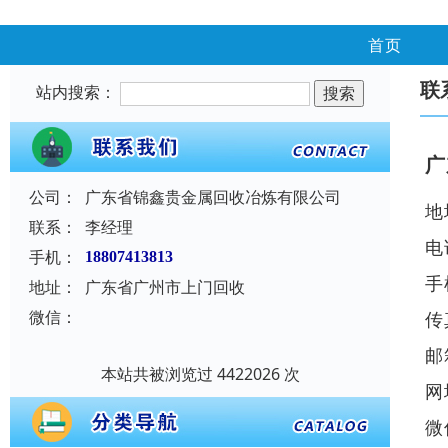
首页
联
站内搜索：
广
公司：
广东省锦鑫贵金属回收冶炼有限公司
地
联系：
李经理
电
手机：
18807413813
手
地址：
广东省广州市上门回收
微信：
传
邮
本站共被浏览过 4422026 次
网
微