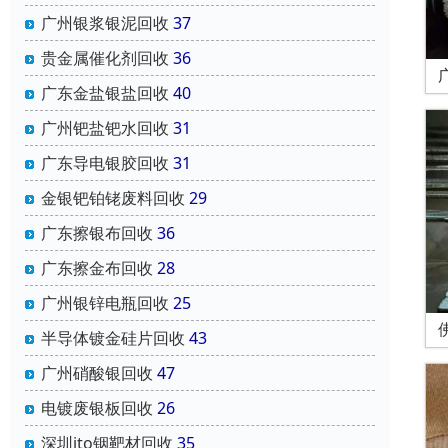
广州银浆银泥回收
37
贵金属催化剂回收
36
广东金盐银盐回收
40
广州钯盐钯水回收
31
广东导电银胶回收
31
金银钯铂铑废料回收
29
广东擦银布回收
36
广东擦金布回收
28
广州银锌电瓶回收
25
半导体镀金硅片回收
43
广州硝酸银回收
47
电镀废银板回收
26
深圳ito铟靶材回收
35