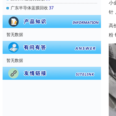
小
广东半导体蓝膜回收
37
针
高
粉 
暂无数据
暂无数据