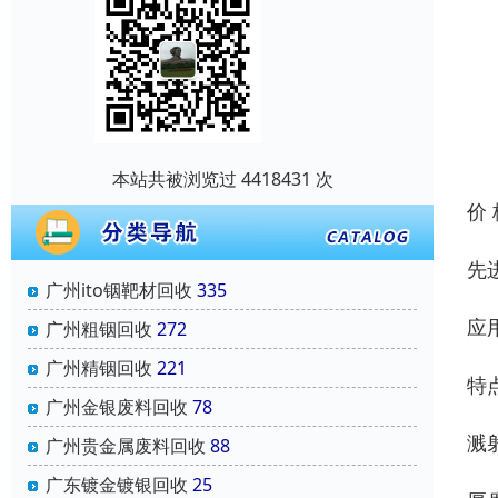
本站共被浏览过 4418431 次
价
先
广州ito铟靶材回收
335
应
广州粗铟回收
272
广州精铟回收
221
特
广州金银废料回收
78
溅
广州贵金属废料回收
88
广东镀金镀银回收
25