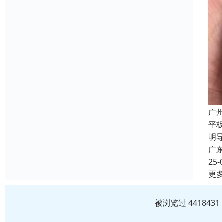
广
平板
明
广
25-
更
被浏览过 44184