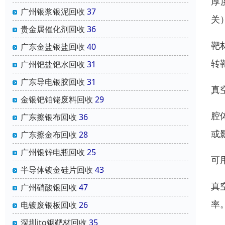
厚
广州银浆银泥回收
37
关
贵金属催化剂回收
36
靶
广东金盐银盐回收
40
转
广州钯盐钯水回收
31
广东导电银胶回收
31
真
金银钯铂铑废料回收
29
腔
广东擦银布回收
36
或
广东擦金布回收
28
广州银锌电瓶回收
25
可
半导体镀金硅片回收
43
真
广州硝酸银回收
47
率
电镀废银板回收
26
深圳ito铟靶材回收
35