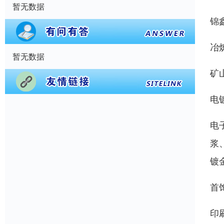
暂无数据
锦
冶
暂无数据
矿
电
电
浆
镀
首
印