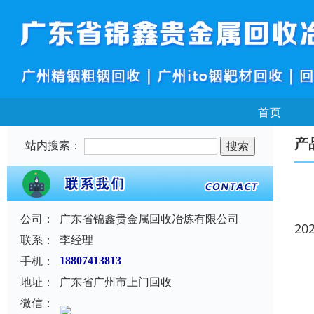
首页
产
站内搜索：
公司：
广东省锦鑫贵金属回收冶炼有限公司
20
联系：
李经理
手机：
18807413813
地址：
广东省广州市上门回收
微信：