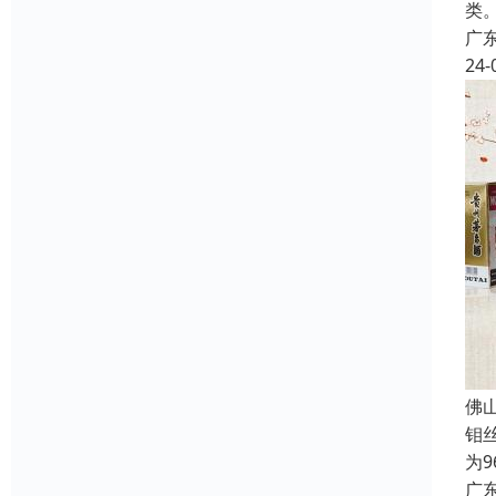
类
广
24-
佛
钼
为
广