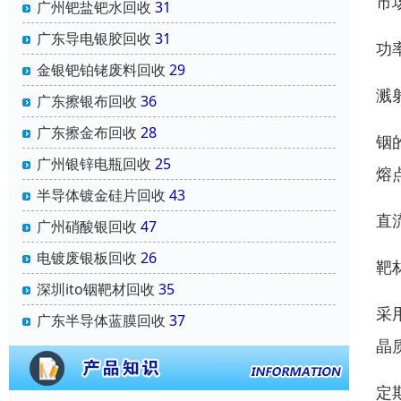
市
广州钯盐钯水回收
31
广东导电银胶回收
31
功
金银钯铂铑废料回收
29
溅
广东擦银布回收
36
广东擦金布回收
28
铟
广州银锌电瓶回收
25
熔
半导体镀金硅片回收
43
直流
广州硝酸银回收
47
电镀废银板回收
26
靶
深圳ito铟靶材回收
35
采
广东半导体蓝膜回收
37
晶
定