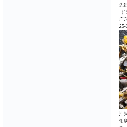
先
（
广
25-
汕
钼