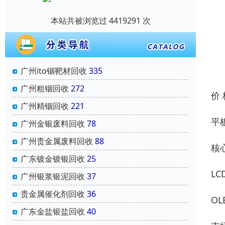
本站共被浏览过 4419291 次
广州ito铟靶材回收
335
广州粗铟回收
272
价
广州精铟回收
221
平板
广州金银废料回收
78
广州贵金属废料回收
88
核
广东镀金镀银回收
25
L
广州银浆银泥回收
37
贵金属催化剂回收
36
O
广东金盐银盐回收
40