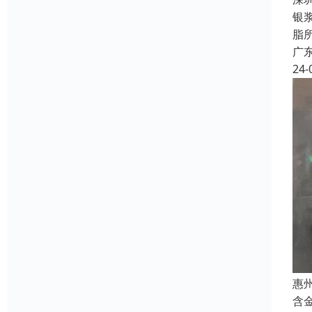
银
脂
广
24-
惠
含