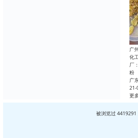
广
化
厂
粉
广
21-
更
被浏览过 44192