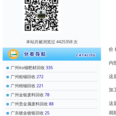
本站共被浏览过 4425358 次
价
内
广州ito铟靶材回收
335
这
广州粗铟回收
272
广州精铟回收
221
加
广州金银废料回收
78
这
广州贵金属废料回收
88
就
广东镀金镀银回收
25