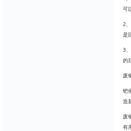
可
2
是
3
的
废
钯
造
废
有