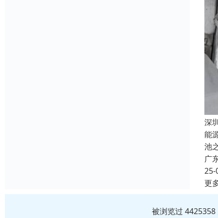
深
能
池
广
25-
更
被浏览过 44253