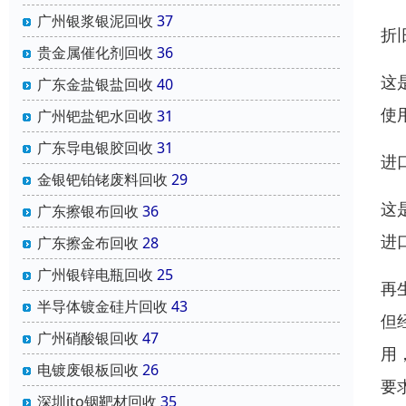
广州银浆银泥回收
37
折
贵金属催化剂回收
36
这
广东金盐银盐回收
40
使
广州钯盐钯水回收
31
广东导电银胶回收
31
进
金银钯铂铑废料回收
29
这
广东擦银布回收
36
进
广东擦金布回收
28
广州银锌电瓶回收
25
再
半导体镀金硅片回收
43
但
广州硝酸银回收
47
用
电镀废银板回收
26
要
深圳ito铟靶材回收
35