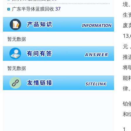
境
广东半导体蓝膜回收
37
生
废
1
暂无数据
元
推
将
暂无数据
能
律
铂
和
1