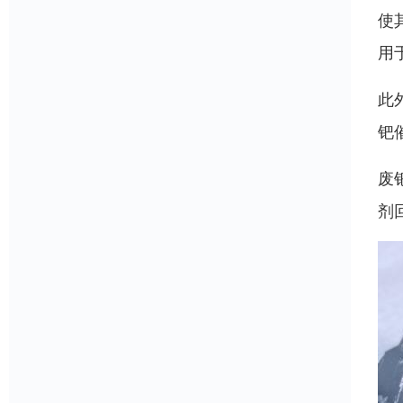
使
用
此
钯
废
剂