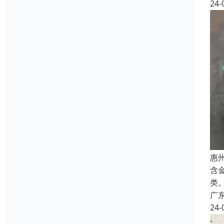
24-
惠
含
类
广
24-