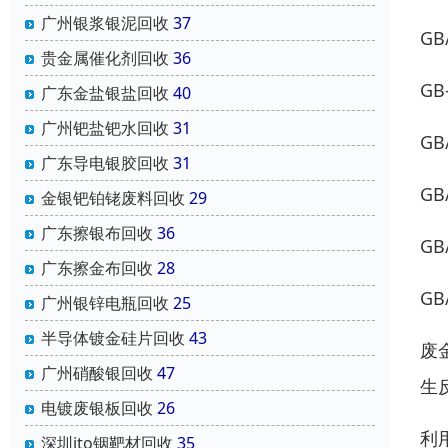
广州银浆银泥回收
37
GB
贵金属催化剂回收
36
G
广东金盐银盐回收
40
广州钯盐钯水回收
31
GB
广东导电银胶回收
31
GB
金银钯铂铑废料回收
29
广东擦银布回收
36
GB
广东擦金布回收
28
GB
广州银锌电瓶回收
25
半导体镀金硅片回收
43
废
广州硝酸银回收
47
生
电镀废银板回收
26
利
深圳ito铟靶材回收
35