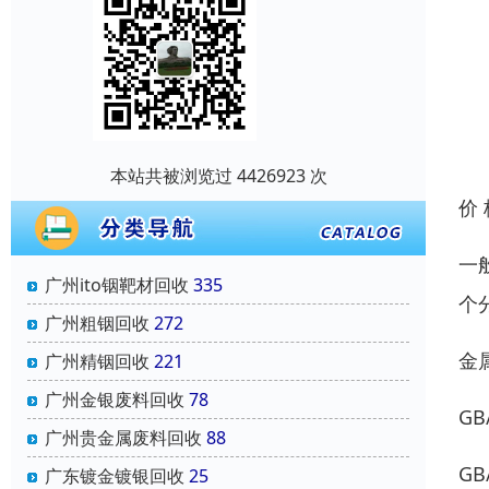
本站共被浏览过 4426923 次
价
一
广州ito铟靶材回收
335
个
广州粗铟回收
272
金
广州精铟回收
221
广州金银废料回收
78
GB
广州贵金属废料回收
88
GB
广东镀金镀银回收
25