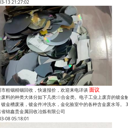
03-13 21:27:02
面议
州市粗铟精铟回收，快速报价，欢迎来电详谈
金废料的种类大体分如下几类:①合金类。电子工业上废弃的镀金
。镀金槽废液，镀金件冲洗水，金化验室中的各种含金废水等。 
东省锦鑫贵金属回收冶炼有限公司
03-08 05:18:01