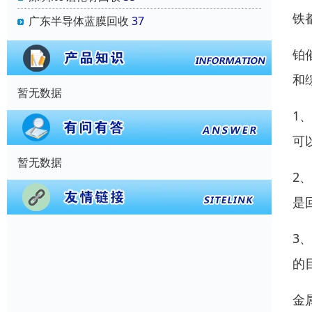
铁
广东半导体蓝膜回收
37
铂
和
暂无数据
1
可
暂无数据
2
是
3
的
金