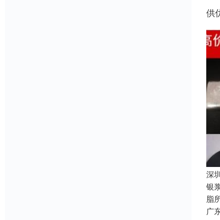
供
深
银
脂
广