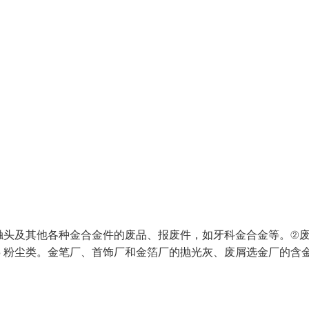
触头及其他各种金合金件的废品、报废件，如牙科金合金等。②
3 粉尘类。金笔厂、首饰厂和金箔厂的抛光灰、废屑选金厂的含