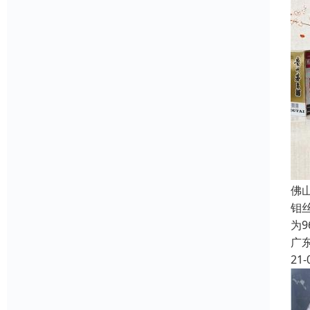
佛
钼
为
广
21-