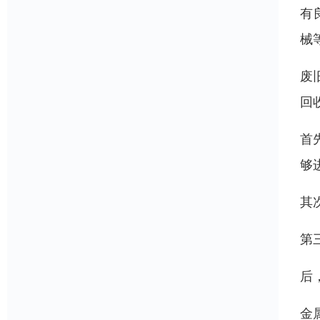
有
械
废
回
首
够
其
第
后
金