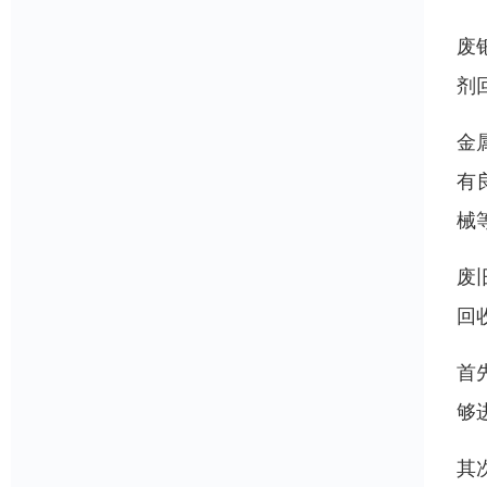
废
剂
金
有
械
废
回
首
够
其