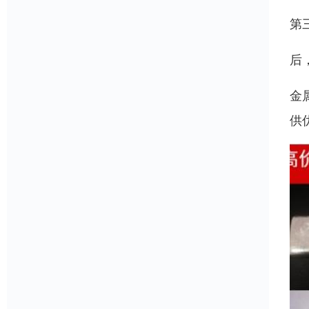
第
后
金
供