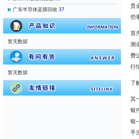
贵
广东半导体蓝膜回收
37
些
首
暂无数据
测
费
行
暂无数据
了
其
银
银
手