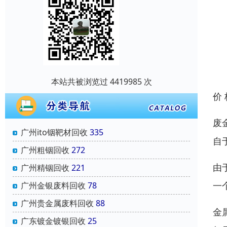
本站共被浏览过 4419985 次
价
废
广州ito铟靶材回收
335
自
广州粗铟回收
272
由
广州精铟回收
221
一
广州金银废料回收
78
广州贵金属废料回收
88
金
广东镀金镀银回收
25