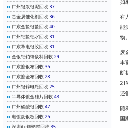
如
广州银浆银泥回收
37
有
贵金属催化剂回收
36
能
广东金盐银盐回收
40
广州钯盐钯水回收
31
物
广东导电银胶回收
31
废
金银钯铂铑废料回收
29
丰
广东擦银布回收
36
断
广东擦金布回收
28
2
广州银锌电瓶回收
25
还
半导体镀金硅片回收
43
广州硝酸银回收
47
随
电镀废银板回收
26
国
深圳ito铟靶材回收
35