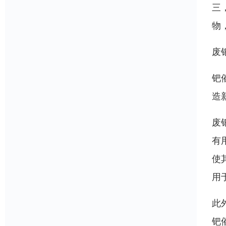
三
物
废
钯
造
废
有
使
用
此
钯