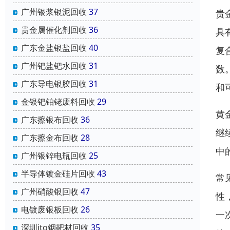
广州银浆银泥回收
37
贵
贵金属催化剂回收
36
具
广东金盐银盐回收
40
复
广州钯盐钯水回收
31
数
广东导电银胶回收
31
和
金银钯铂铑废料回收
29
黄
广东擦银布回收
36
继
广东擦金布回收
28
中
广州银锌电瓶回收
25
半导体镀金硅片回收
43
常
广州硝酸银回收
47
性
电镀废银板回收
26
一
深圳ito铟靶材回收
35