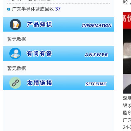
粒
广东半导体蓝膜回收
37
暂无数据
暂无数据
深
银
脂
广
24-