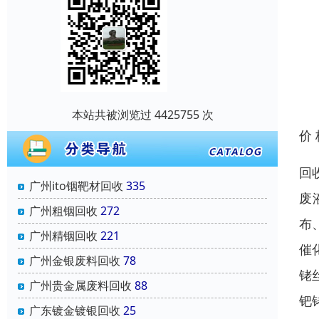
本站共被浏览过 4425755 次
价
回
广州ito铟靶材回收
335
废
广州粗铟回收
272
布
广州精铟回收
221
催
广州金银废料回收
78
铑
广州贵金属废料回收
88
钯
广东镀金镀银回收
25