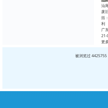
汕
废
括
利
广
21-
更
被浏览过 44257