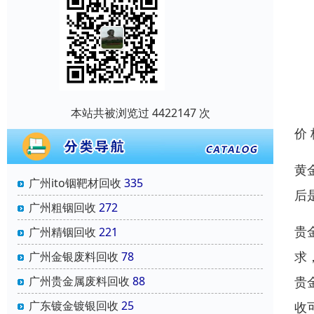
本站共被浏览过 4422147 次
价
黄
广州ito铟靶材回收
335
后
广州粗铟回收
272
贵
广州精铟回收
221
求
广州金银废料回收
78
贵
广州贵金属废料回收
88
广东镀金镀银回收
25
收