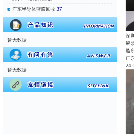
广东半导体蓝膜回收
37
深
暂无数据
银
脂
广
24-
暂无数据