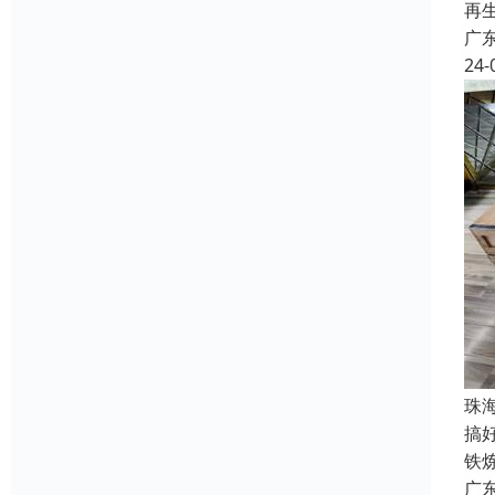
再
广
24-
珠
搞
铁
广