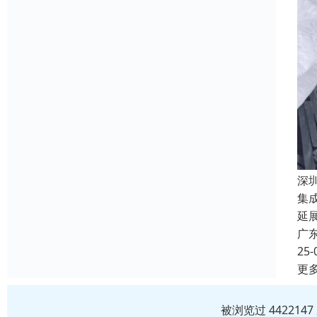
深
集
延
广
25-
更
被浏览过 44221