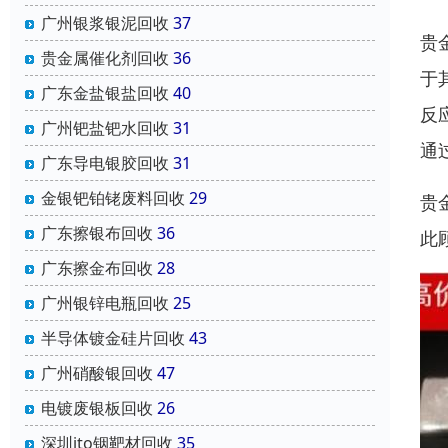
广州银浆银泥回收
37
贵
贵金属催化剂回收
36
于
广东金盐银盐回收
40
反
广州钯盐钯水回收
31
通
广东导电银胶回收
31
金银钯铂铑废料回收
29
贵
广东擦银布回收
36
此
广东擦金布回收
28
广州银锌电瓶回收
25
半导体镀金硅片回收
43
广州硝酸银回收
47
电镀废银板回收
26
深圳ito铟靶材回收
35