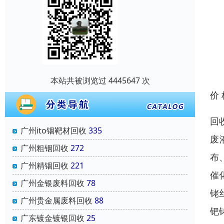
本站共被浏览过 4445647 次
价
回
广州ito铟靶材回收
335
废
广州粗铟回收
272
布
广州精铟回收
221
催
广州金银废料回收
78
铑
广州贵金属废料回收
88
钯
广东镀金镀银回收
25