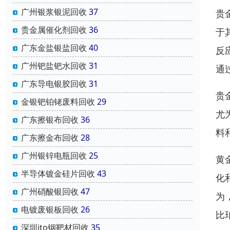
广州银浆银泥回收
37
贵
贵金属催化剂回收
36
于
广东金盐银盐回收
40
反
广州钯盐钯水回收
31
通
广东导电银胶回收
31
贵
金银钯铂铑废料回收
29
尤
广东擦银布回收
36
料
广东擦金布回收
28
广州银锌电瓶回收
25
黄
半导体镀金硅片回收
43
化
广州硝酸银回收
47
为
电镀废银板回收
26
比
深圳ito铟靶材回收
35