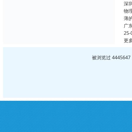
深
物
薄
广
25-
更
被浏览过 44456