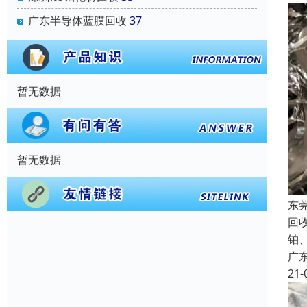
广东半导体蓝膜回收
37
暂无数据
暂无数据
东
回
铂
广
21-